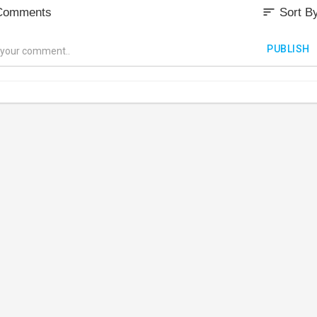
sort
Comments
Sort B
PUBLISH