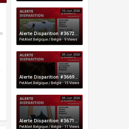
10 Jun 2026
Alerte Disparition #367211 Éghezée / Namur / Belgique
0
PetAlert Belgique / België
·
9 Views
09 Jun 2026
Alerte Disparition #366924 Schaerbeek / Bruxelles / Belgique
PetAlert Belgique / België
·
15 Views
09 Jun 2026
Alerte Disparition #367145 Dinant / Namur / Belgique
PetAlert Belgique / België
·
11 Views