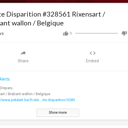
te Disparition #328561 Rixensart /
ant wallon / Belgique
ws
0
Share
Embed
Alerts
 Disparu
art / Brabant wallon / Belgique
//www.petalert.be/fr/ale....rte-disparition/3285
Show more