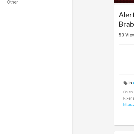
Other
Aler
Brab
50
Vie
In
Chien
Rixens
https: