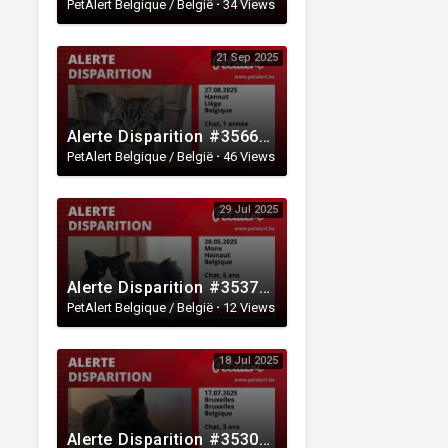
PetAlert Belgique / België
·
34 Views
21 Sep 2025
Alerte Disparition #356622 Hannut / Liège / Belgique
PetAlert Belgique / België
·
46 Views
29 Jul 2025
Alerte Disparition #353762 Mons / Hainaut / Belgique
PetAlert Belgique / België
·
12 Views
18 Jul 2025
Alerte Disparition #353025 Bruxelles / Bruxelles / Belgique