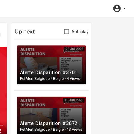
Up next
Autoplay
22 Jul 2026
Alerte Disparition #370185 Ottignies-Louvain-la-Neuve / Brabant wallon / Belgique
PetAlert Belgique / België
·
4 Views
11 Jun 2026
Alerte Disparition #367275 Seraing / Liège / Belgique
PetAlert Belgique / België
·
13 Views