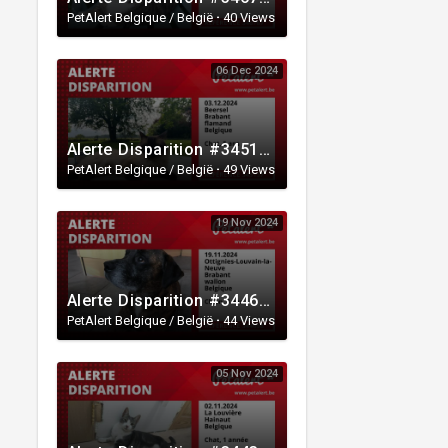
PetAlert Belgique / België
·
40 Views
06 Dec 2024
Alerte Disparition #345137 Beersel / Brabant flamand / Belgique
PetAlert Belgique / België
·
49 Views
19 Nov 2024
Alerte Disparition #344698 Ottignies-Louvain-la-Neuve / Brabant wallon / Belgique
PetAlert Belgique / België
·
44 Views
05 Nov 2024