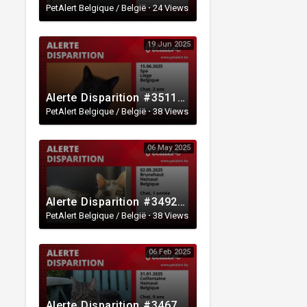
PetAlert Belgique / België
·
24 Views
19 Jun 2025
Alerte Disparition #351166 Spa / Liège / Belgique
PetAlert Belgique / België
·
38 Views
06 May 2025
Alerte Disparition #349210 Brunehaut / Hainaut / Belgique
PetAlert Belgique / België
·
38 Views
06 Feb 2025
Alerte Disparition #346767 Colfontaine / Hainaut / Belgique