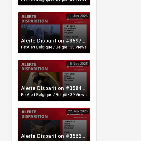
11 Jan 2026
Alerte Disparition #359772 herenthout / Bruxelles / Belgique
PetAlert Belgique / België
·
33 Views
18 Nov 2025
Alerte Disparition #358465 Elsene / Bruxelles / Belgique
PetAlert Belgique / België
·
39 Views
22 Sep 2025
Alerte Disparition #356654 Uccle / Bruxelles / Belgique