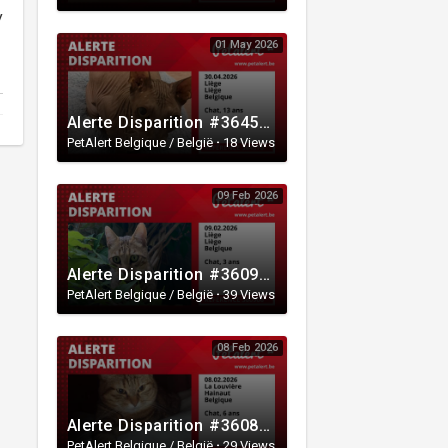
y
01 May 2026
Alerte Disparition #364570 Liège / Liège / Belgique
PetAlert Belgique / België
·
18 Views
09 Feb 2026
Alerte Disparition #360906 Liège / Liège / Belgique
PetAlert Belgique / België
·
39 Views
08 Feb 2026
Alerte Disparition #360874 La Louvière / Hainaut / Belgique
PetAlert Belgique / België
·
29 Views